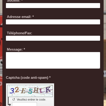
Société:
*
Adresse email:
*
Téléphone/Fax:
Message:
*
Captcha (code anti-spam) *
↺
Veuillez entrer le code.