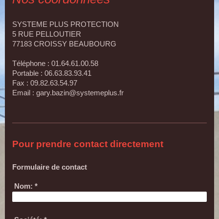
SYSTEME PLUS PROTECTION
5
RUE PELLOUTIER
77183
CROISSY BEAUBOURG
Téléphone : 01.64.61.00.58
Portable : 06.63.83.93.41
Fax : 09.82.63.54.97
Email : gary.bazin@systemeplus.fr
Pour prendre contact directement
Formulaire de contact
Nom:
*